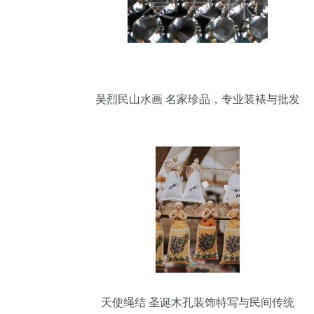
吴烈民山水画 名家珍品，专业装裱与批发
首选
天使绳结 圣诞木孔装饰特写与民间传统