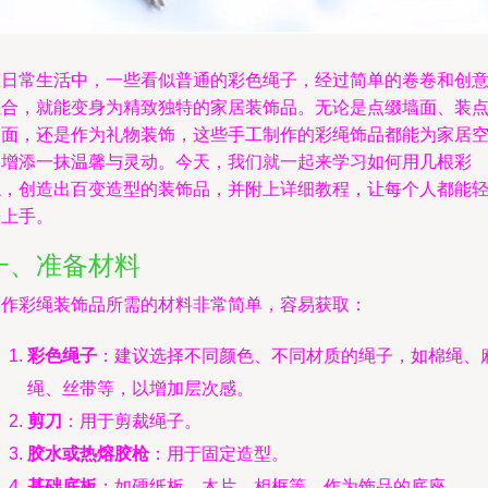
在日常生活中，一些看似普通的彩色绳子，经过简单的卷卷和创
组合，就能变身为精致独特的家居装饰品。无论是点缀墙面、装
桌面，还是作为礼物装饰，这些手工制作的彩绳饰品都能为家居
间增添一抹温馨与灵动。今天，我们就一起来学习如何用几根彩
绳，创造出百变造型的装饰品，并附上详细教程，让每个人都能
松上手。
一、准备材料
制作彩绳装饰品所需的材料非常简单，容易获取：
彩色绳子
：建议选择不同颜色、不同材质的绳子，如棉绳、
绳、丝带等，以增加层次感。
剪刀
：用于剪裁绳子。
胶水或热熔胶枪
：用于固定造型。
基础底板
：如硬纸板、木片、相框等，作为饰品的底座。