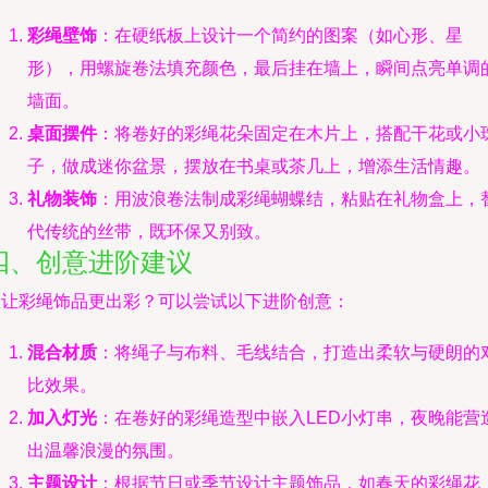
彩绳壁饰
：在硬纸板上设计一个简约的图案（如心形、星
形），用螺旋卷法填充颜色，最后挂在墙上，瞬间点亮单调
墙面。
桌面摆件
：将卷好的彩绳花朵固定在木片上，搭配干花或小
子，做成迷你盆景，摆放在书桌或茶几上，增添生活情趣。
礼物装饰
：用波浪卷法制成彩绳蝴蝶结，粘贴在礼物盒上，
代传统的丝带，既环保又别致。
四、创意进阶建议
想让彩绳饰品更出彩？可以尝试以下进阶创意：
混合材质
：将绳子与布料、毛线结合，打造出柔软与硬朗的
比效果。
加入灯光
：在卷好的彩绳造型中嵌入LED小灯串，夜晚能营
出温馨浪漫的氛围。
主题设计
：根据节日或季节设计主题饰品，如春天的彩绳花