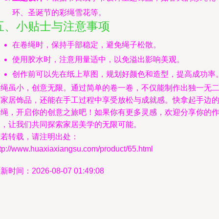
环、圣诞节的彩绳雪花等。
五、小贴士与注意事项
在卷绳时，保持手部稳定，避免绳子松散。
使用胶水时，注意用量适中，以免溢出影响美观。
创作前可以先在纸上草图，规划好颜色和造型，提高成功率
彩绳虽小，创意无限。通过简单的卷一卷，不仅能制作出独一无
的家居饰品，还能在手工过程中享受放松与成就感。快拿起手边
彩绳，开启你的创意之旅吧！如果你有更多灵感，欢迎分享你的
品，让我们共同探索家居美学的无限可能。
如若转载，请注明出处：
tp://www.huaxiaxiangsu.com/product/65.html
新时间：2026-08-07 01:49:08