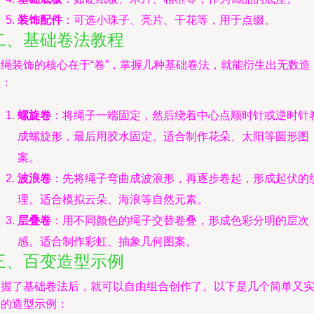
装饰配件
：可选小珠子、亮片、干花等，用于点缀。
二、基础卷法教程
彩绳装饰的核心在于“卷”，掌握几种基础卷法，就能衍生出无数造
型：
螺旋卷
：将绳子一端固定，然后绕着中心点顺时针或逆时针
成螺旋形，最后用胶水固定。适合制作花朵、太阳等圆形图
案。
波浪卷
：先将绳子弯曲成波浪形，再逐步卷起，形成起伏的
理。适合模拟云朵、海浪等自然元素。
层叠卷
：用不同颜色的绳子交替卷叠，形成色彩分明的层次
感。适合制作彩虹、抽象几何图案。
三、百变造型示例
掌握了基础卷法后，就可以自由组合创作了。以下是几个简单又
用的造型示例：