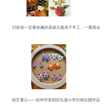
15款你一定要收藏的圣诞主题亲子手工，一看就会
做！家居饰品变身节日仙境
纸艺童心——杭州市富阳区礼源小学衍纸社团作品
集之装饰品篇