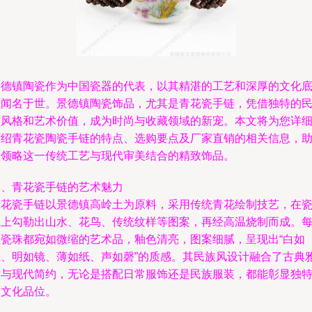
景德镇陶瓷作为中国瓷器的代表，以其精湛的工艺和深厚的文化
蕴闻名于世。景德镇陶瓷饰品，尤其是青花瓷手链，凭借独特的
族风格和艺术价值，成为时尚与收藏领域的新宠。本文将为您详
介绍青花瓷陶瓷手链的特点、选购要点及厂家直销的相关信息，
您领略这一传统工艺与现代审美结合的精致饰品。
一、青花瓷手链的艺术魅力
青花瓷手链以景德镇高岭土为原料，采用传统青花绘制技艺，在
珠上勾勒出山水、花鸟、传统纹样等图案，再经高温烧制而成。
颗瓷珠都宛如微缩的艺术品，釉色清亮，图案细腻，呈现出“白如
玉、明如镜、薄如纸、声如磬”的质感。其民族风设计融合了古典
致与现代简约，无论是搭配日常服饰还是民族服装，都能彰显独
的文化品位。