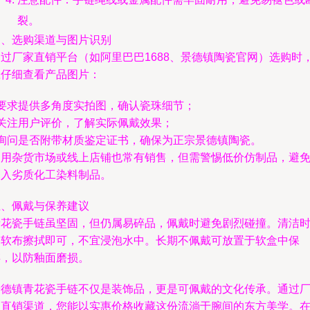
裂。
四、选购渠道与图片识别
通过厂家直销平台（如阿里巴巴1688、景德镇陶瓷官网）选购时
应仔细查看产品图片：
 要求提供多角度实拍图，确认瓷珠细节；
 关注用户评价，了解实际佩戴效果；
- 询问是否附带材质鉴定证书，确保为正宗景德镇陶瓷。
日用杂货市场或线上店铺也常有销售，但需警惕低价仿制品，避
购入劣质化工染料制品。
五、佩戴与保养建议
青花瓷手链虽坚固，但仍属易碎品，佩戴时避免剧烈碰撞。清洁
用软布擦拭即可，不宜浸泡水中。长期不佩戴可放置于软盒中保
存，以防釉面磨损。
景德镇青花瓷手链不仅是装饰品，更是可佩戴的文化传承。通过
家直销渠道，您能以实惠价格收藏这份流淌于腕间的东方美学。