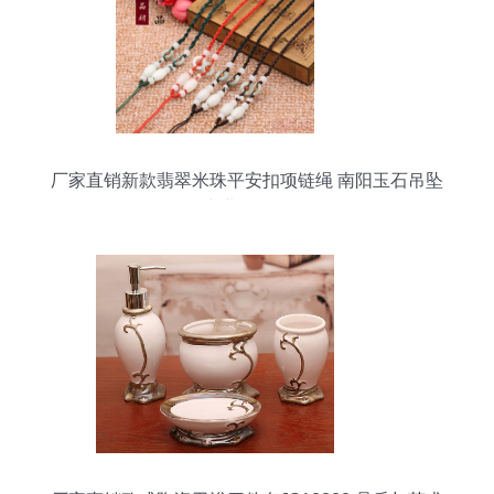
厂家直销新款翡翠米珠平安扣项链绳 南阳玉石吊坠
绳专业批发解析