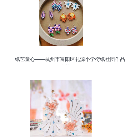
纸艺童心——杭州市富阳区礼源小学衍纸社团作品
集之装饰品篇