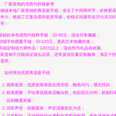
二、厂家直销的优势与价格参考
景德镇本地厂家直销的青花瓷手链，省去了中间商环节，价格更
争力。根据工艺复杂度和瓷质等级，价格区间通常在20元至200
不等：
 基础款单色或简约纹样手链：20-50元，适合日常佩戴；
 精细手绘图案手链：50-120元，更具艺术收藏价值；
 高端定制或大师作品：120元以上，适合作为礼品或收藏。
厂家直销不仅能保证源头品质，还常提供批量定制服务，满足个
化需求。
三、如何辨别优质青花瓷手链
观察瓷质：优质瓷珠表面光滑无瑕，釉色均匀，透光性好；
检查图案：手绘青花线条流畅自然，色彩层次分明，机制印
品则略显呆板；
试听声音：轻敲瓷珠，声音清脆悠长为佳；
注意配件：手链绳线或金属配件需牢固耐用，避免易褪色或