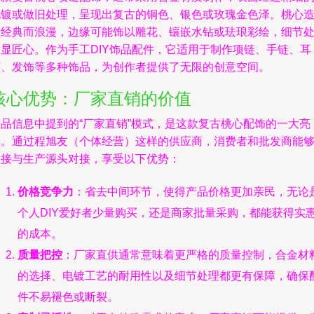
电镀或做旧处理，呈现出复古的铜色、银色或玫瑰金色泽。桃心
型经典而浪漫，边缘可能饰以雕花、镶嵌水钻或珐琅彩绘，细节
尽显匠心。作为手工DIY饰品配件，它适用于制作项链、手链、耳
环、发饰等多种饰品，为创作者提供了无限的创意空间。
核心优势：厂家直销的价值
产品信息中提到的“厂家直销”模式，是这款复古桃心配饰的一大亮
点。通过程旭友（个体经营）这样的供应商，消费者和批发商能
直接与生产源头对接，享受以下优势：
价格竞争力
：省去中间环节，使得产品价格更加亲民，无论
个人DIY爱好者少量购买，还是商家批量采购，都能获得实
的成本。
质量把控
：厂家直供通常意味着更严格的质量控制，合金材
的选择、电镀工艺的耐用性以及细节处理都更有保障，确保
件不易褪色或断裂。