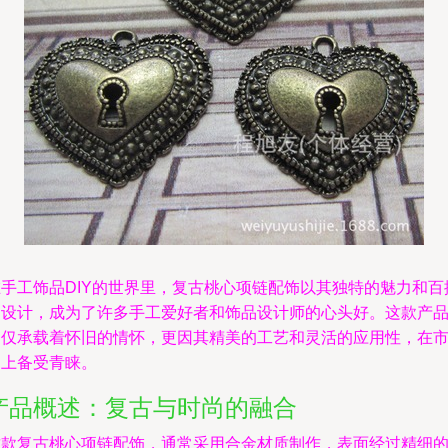
在手工饰品DIY的世界里，复古桃心项链配饰以其独特的魅力和百
的设计，成为了许多手工爱好者和饰品设计师的心头好。这款产
不仅承载着怀旧的情怀，更因其精美的工艺和灵活的应用性，在
场上备受青睐。
产品概述：复古与时尚的融合
这款复古桃心项链配饰，通常采用合金材质制作，表面经过精细