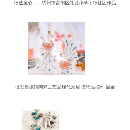
纸艺童心——杭州市富阳区礼源小学衍纸社团作品
集之装饰品篇
批发景德镇陶瓷工艺品现代家居 装饰品摆件 描金
情侣孔雀