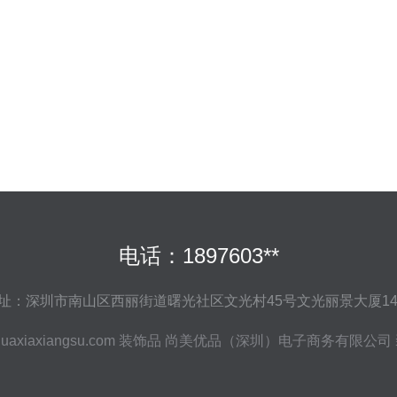
电话：1897603**
址：深圳市南山区西丽街道曙光社区文光村45号文光丽景大厦14
uaxiaxiangsu.com
装饰品
尚美优品（深圳）电子商务有限公司