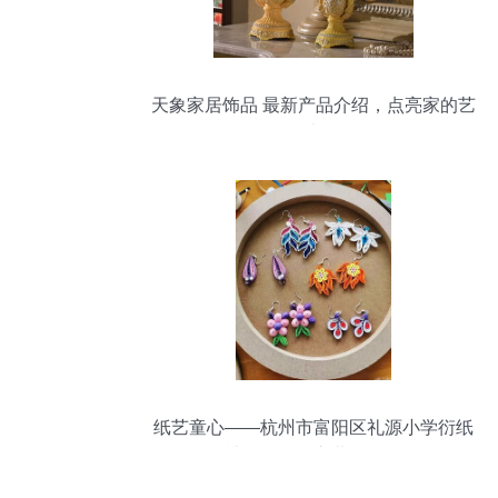
天象家居饰品 最新产品介绍，点亮家的艺
术
纸艺童心——杭州市富阳区礼源小学衍纸
社团作品集之装饰品篇