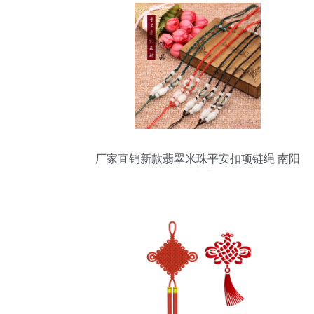
厂家直销新款翡翠米珠平安扣项链绳 南阳
玉石吊坠绳专业批发解析