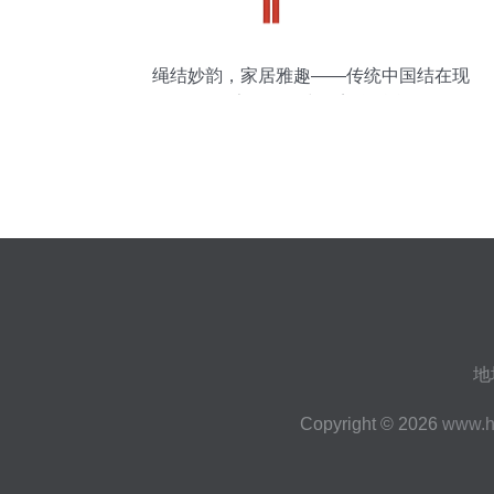
绳结妙韵，家居雅趣——传统中国结在现
代家居饰品中的美学融合
地
Copyright © 2026
www.h