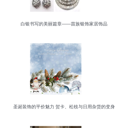
白银书写的美丽篇章——苗族银饰家居饰品
圣诞装饰的平价魅力 贺卡、松枝与日用杂货的变身