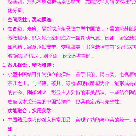
感基调。搭配木质边框或素色墙面，尤能突出其精致纹理与
化分量。
空间悬挂，灵动飘逸
：
在窗边、走廊、隔断或床角悬挂中型中国结，下垂的流苏随
微微摆动，能为静态空间注入一丝灵动气息。例如，卧室悬
如意结，寓意睡眠安宁、梦境甜美；书房悬挂带有“文昌”或“
名”寓意的结式，则平添一份文雅与期许。
案几摆设，精巧雅趣
：
小型中国结可作为独立的摆件，置于书架、博古架、电视柜
茶几之上。与书籍、茶具、绿植或现代雕塑为伴，能形成有
的古今、刚柔对比，彰显主人独特的审美品味。一些结合陶
底座或木质托盘的中国结摆件，更具稳定感与完整性。
功能融合，实用美学
：
中国结元素巧妙融入日常用品，实现了功能与审美的统一。
如：