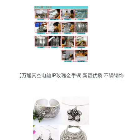
【万通真空电镀IP玫瑰金手镯 新颖优质 不锈钢饰
品真空镀膜加工厂】价格,厂家,图片,电镀加工,东莞
市长安万阳通五金加工厂-