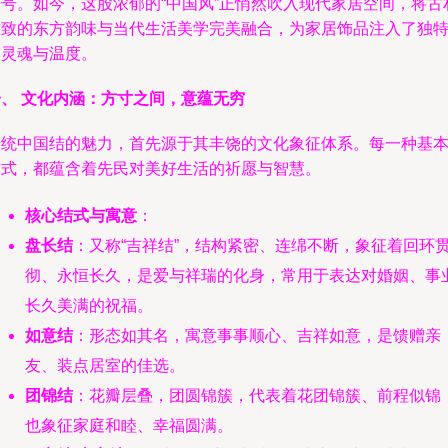
符号。如今，这股浓郁的“中国风”正悄然吹入现代家居空间，将古
雅致的东方韵味与当代生活美学完美融合，为家居饰品注入了独
的灵魂与温度。
一、 文化内涵：方寸之间，意蕴无穷
传统中国结的魅力，首先源于其丰饶的文化象征体系。每一种基
结式，都蕴含着先民对美好生活的祈愿与智慧。
核心结式与寓意
：
盘长结
：又称“吉祥结”，结构紧密、连绵不断，象征着回环
彻、永恒长久，是爱与祥瑞的化身，常用于表达对婚姻、事
长久美满的祝福。
如意结
：形态如其名，寓意事事顺心、吉祥如意，是馈赠亲
友、装点居室的佳选。
团锦结
：花瓣层叠，团圆锦簇，代表着花团锦簇、前程似锦
也象征家庭和睦、幸福圆满。