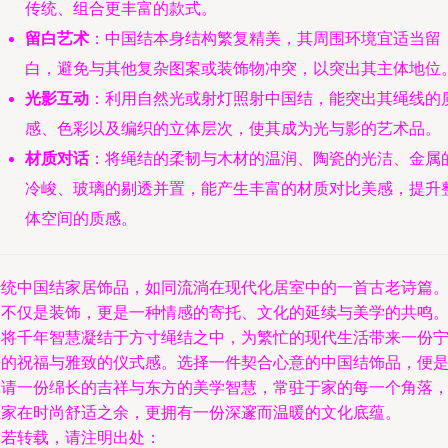
传统、组合更丰富的款式。
留白艺术
：中国结本身结构繁复精美，其周围环境宜适当留
白，避免与其他复杂图案或装饰物冲突，以突出其主体地位
光影互动
：利用自然光或射灯照射中国结，能突出其绳线的
感、色彩以及编织的立体层次，使其成为光与影的艺术品。
材质对话
：将绳结的柔韧与木材的温润、陶瓷的光洁、金属
冷峻、玻璃的剔透并置，能产生丰富的材质对比美感，提升
体空间的质感。
传统中国结家居饰品，如同流淌在现代化居室中的一首古老诗篇
它不仅是装饰，更是一种情感的寄托、文化的延续与美学的共鸣
它将千年智慧凝结于方寸绳结之中，为繁忙的现代生活带来一份
静的祝福与雅致的仪式感。选择一件契合心意的中国结饰品，便
邀请一份绵长的吉祥与东方的美学智慧，常驻于家的每一个角落
让家在时尚舒适之余，更拥有一份深邃而温暖的文化底蕴。
如若转载，请注明出处：