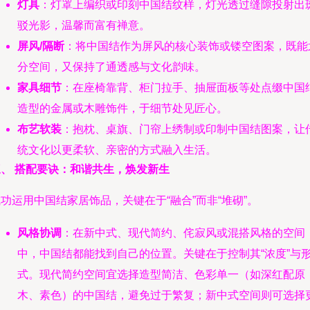
灯具
：灯罩上编织或印刻中国结纹样，灯光透过缝隙投射出
驳光影，温馨而富有禅意。
屏风/隔断
：将中国结作为屏风的核心装饰或镂空图案，既能
分空间，又保持了通透感与文化韵味。
家具细节
：在座椅靠背、柜门拉手、抽屉面板等处点缀中国
造型的金属或木雕饰件，于细节处见匠心。
布艺软装
：抱枕、桌旗、门帘上绣制或印制中国结图案，让
统文化以更柔软、亲密的方式融入生活。
三、 搭配要诀：和谐共生，焕发新生
功运用中国结家居饰品，关键在于“融合”而非“堆砌”。
风格协调
：在新中式、现代简约、侘寂风或混搭风格的空间
中，中国结都能找到自己的位置。关键在于控制其“浓度”与
式。现代简约空间宜选择造型简洁、色彩单一（如深红配原
木、素色）的中国结，避免过于繁复；新中式空间则可选择