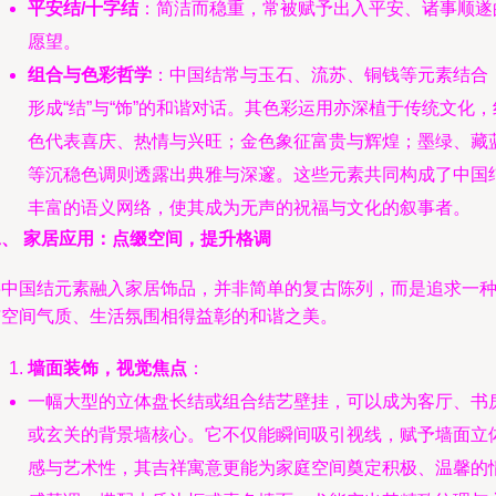
平安结/十字结
：简洁而稳重，常被赋予出入平安、诸事顺遂
愿望。
组合与色彩哲学
：中国结常与玉石、流苏、铜钱等元素结合
形成“结”与“饰”的和谐对话。其色彩运用亦深植于传统文化，
色代表喜庆、热情与兴旺；金色象征富贵与辉煌；墨绿、藏
等沉稳色调则透露出典雅与深邃。这些元素共同构成了中国
丰富的语义网络，使其成为无声的祝福与文化的叙事者。
二、 家居应用：点缀空间，提升格调
将中国结元素融入家居饰品，并非简单的复古陈列，而是追求一
与空间气质、生活氛围相得益彰的和谐之美。
墙面装饰，视觉焦点
：
一幅大型的立体盘长结或组合结艺壁挂，可以成为客厅、书
或玄关的背景墙核心。它不仅能瞬间吸引视线，赋予墙面立
感与艺术性，其吉祥寓意更能为家庭空间奠定积极、温馨的